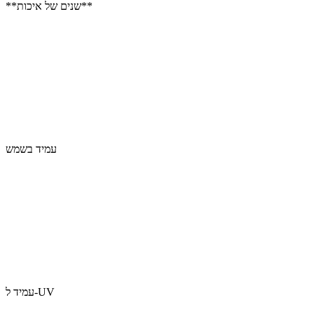
**שנים של איכות**
עמיד בשמש
עמיד ל-UV