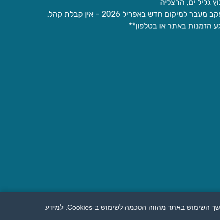
וץ גליל ים, הרצליה
 מעבר למיקום חדש באפריל 2026 – אין קבלת קהל.
ע הזמנות באתר או בטלפון**
אנו עושים שימוש בקובצי Cookies לצורך תפעול תקין, שיפור חוויית המשתמש, ניתוחים סטטיסטיים והתאמת תכנים ושיווק. המשך השימוש באתר מהווה הסכמה לשימוש ב-Cookies. למידע
כל הזכויות בלקוני ריהוט גן, 2026