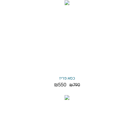
כסא פריז
₪
550
₪
790