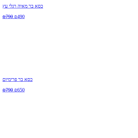
כסא בר מאיה רגלי עץ
₪
790
₪
490
כסא בר פרימיום
₪
790
₪
650