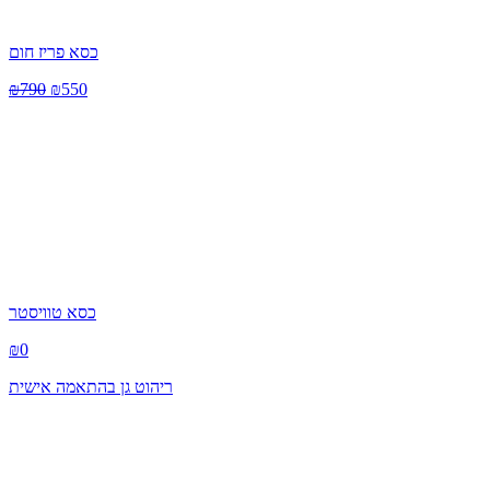
כסא פריז חום
₪
790
₪
550
כסא טוויסטר
₪
0
ריהוט גן בהתאמה אישית