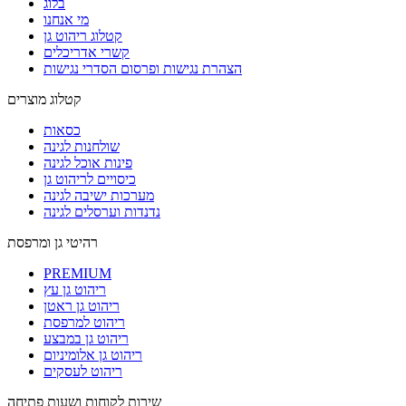
בלוג
מי אנחנו
קטלוג ריהוט גן
קשרי אדריכלים
הצהרת נגישות ופרסום הסדרי נגישות
קטלוג מוצרים
כסאות
שולחנות לגינה
פינות אוכל לגינה
כיסויים לריהוט גן
מערכות ישיבה לגינה
נדנדות וערסלים לגינה
רהיטי גן ומרפסת
PREMIUM
ריהוט גן עץ
ריהוט גן ראטן
ריהוט למרפסת
ריהוט גן במבצע
ריהוט גן אלומיניום
ריהוט לעסקים
שירות לקוחות ושעות פתיחה