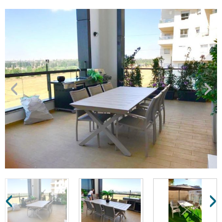
›
‹
›
‹