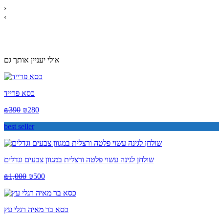
›
‹
אולי יעניין אותך גם
כסא פרייד
₪
390
₪
280
best seller
שולחן לגינה עשוי פלטה ורצלית במגוון צבעים וגדלים
₪
1,000
₪
500
כסא בר מאיה רגלי עץ