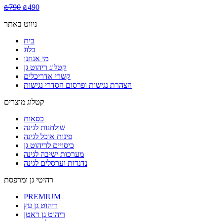
₪
790
₪
490
ניווט באתר
בית
בלוג
מי אנחנו
קטלוג ריהוט גן
קשרי אדריכלים
הצהרת נגישות ופרסום הסדרי נגישות
קטלוג מוצרים
כסאות
שולחנות לגינה
פינות אוכל לגינה
כיסויים לריהוט גן
מערכות ישיבה לגינה
נדנדות וערסלים לגינה
רהיטי גן ומרפסת
PREMIUM
ריהוט גן עץ
ריהוט גן ראטן