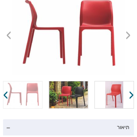
›
‹
›
‹
תיאור