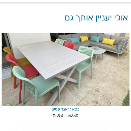
אולי יעניין אותך גם
כסא גראנד פסים
₪
250
₪
350