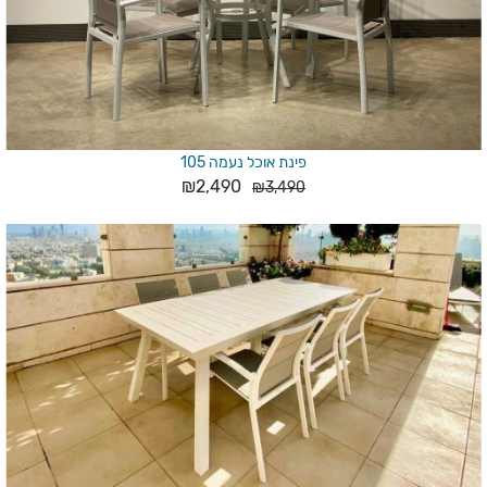
פינת אוכל נעמה 105
₪
2,490
₪
3,490