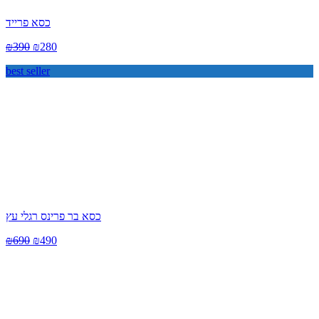
כסא פרייד
₪
390
₪
280
best seller
כסא בר פרינס רגלי עץ
₪
690
₪
490