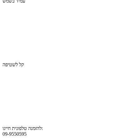
עמיד בשמש
קל לשטיפה
להזמנה טלפונית חייגו:
09-9550595