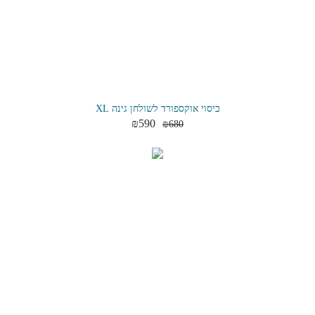
כיסוי אוקספורד לשולחן גינה XL
₪
590
₪
680