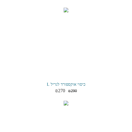
כיסוי אוקספורד לגריל L
₪
270
₪
290