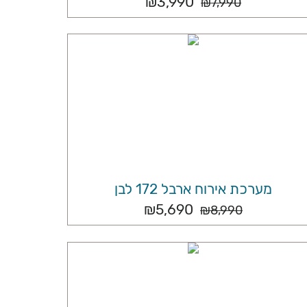
₪
3,990
₪
7,990
מערכת אירוח ארבל 172 לבן
₪
5,690
₪
8,990