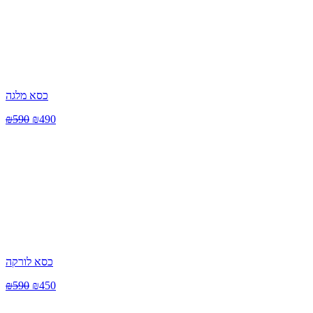
כסא מלגה
₪
590
₪
490
כסא לורקה
₪
590
₪
450