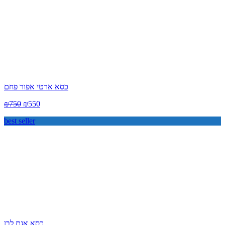
כסא ארטי אפור פחם
₪
750
₪
550
best seller
כסא אגם לבן