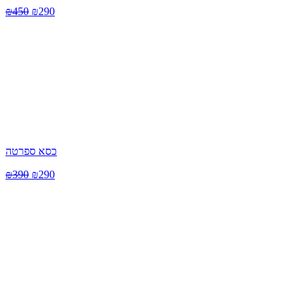
₪
450
₪
290
כסא ספרטה
₪
390
₪
290