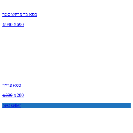
כסא בר פריז/צ'סטר
₪
990
₪
690
כסא פרייד
₪
390
₪
280
best seller