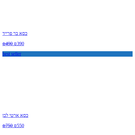
כסא בר פרייד
₪
490
₪
390
best seller
כסא ארטי לבן
₪
750
₪
550