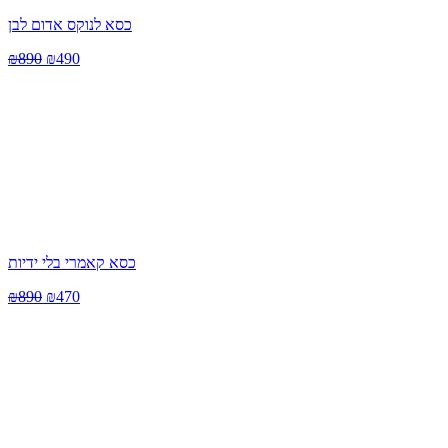
כסא לנוקס אדום לבן
₪
890
₪
490
כסא קאמרי בלי ידיות
₪
890
₪
470