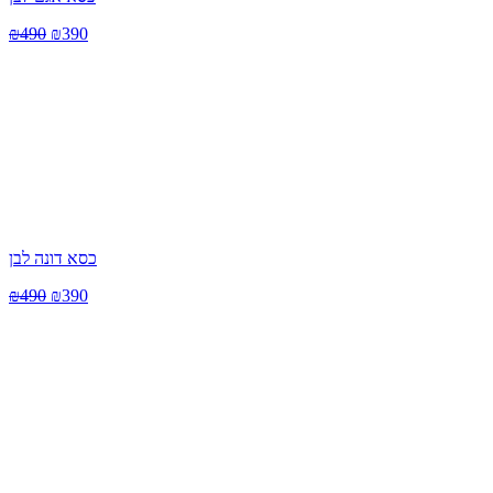
₪
490
₪
390
כסא דונה לבן
₪
490
₪
390