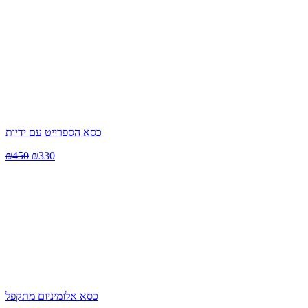
כסא הספרייט עם ידיות
₪
450
₪
330
כסא אלומיניום מתקפל