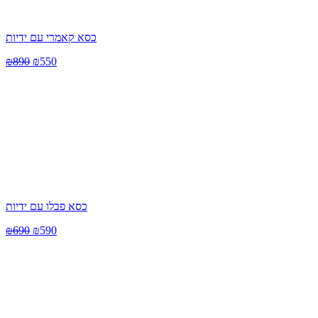
כסא קאמרי עם ידיות
₪
890
₪
550
כסא פבלו עם ידיות
₪
690
₪
590