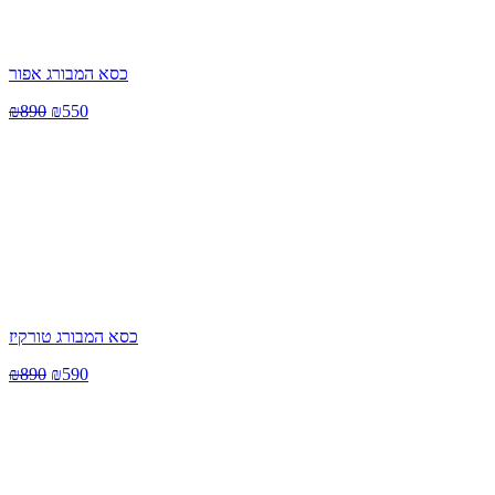
כסא המבורג אפור
₪
890
₪
550
כסא המבורג טורקיז
₪
890
₪
590