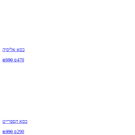
כסא אליסיה
₪
590
₪
470
כסא הספרייט
₪
390
₪
290