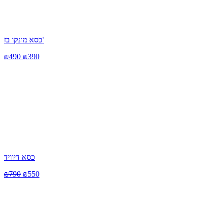
כסא מונקו בז'
₪
490
₪
390
כסא דיוויד
₪
790
₪
550