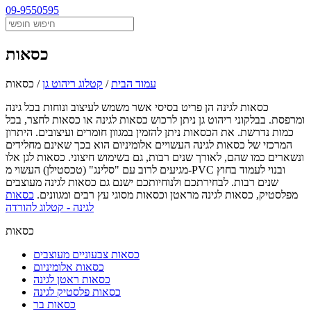
09-9550595
כסאות
עמוד הבית
/
קטלוג ריהוט גן
/
כסאות
כסאות לגינה הן פריט בסיסי אשר משמש לעיצוב ונוחות בכל גינה
ומרפסת. בבלקוני ריהוט גן ניתן לרכוש כסאות לגינה או כסאות לחצר, בכל
כמות נדרשת. את הכסאות ניתן להזמין במגוון חומרים ועיצובים. היתרון
המרכזי של כסאות לגינה העשויים אלומיניום הוא בכך שאינם מחלידים
ונשארים כמו שהם, לאורך שנים רבות, גם בשימוש חיצוני. כסאות לגן אלו
מגיעים לרוב עם "סלינג" (טכסטילן) העשוי מ-PVC ובנוי לעמוד בחוץ
שנים רבות. לבחירתכם ולנוחיותכם ישנם גם כסאות לגינה מעוצבים
מפלסטיק, כסאות לגינה מראטן וכסאות מסוגי עץ רבים ומגוונים.
כסאות
לגינה - קטלוג להורדה
כסאות
כסאות צבעוניים מעוצבים
כסאות אלומיניום
כסאות ראטן לגינה
כסאות פלסטיק לגינה
כסאות בר