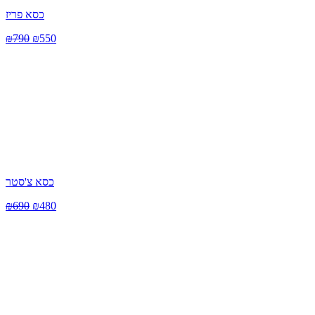
כסא פריז
₪
790
₪
550
כסא צ'סטר
₪
690
₪
480