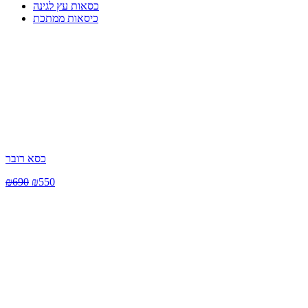
כסאות עץ לגינה
כיסאות ממתכת
כסא רובר
₪
690
₪
550