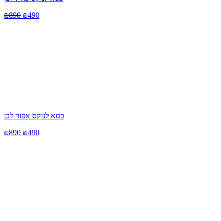
₪
890
₪
490
כסא לנוקס אפור לבן
₪
890
₪
490