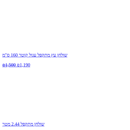
שולחן עץ מתקפל עגול קוטר 160 ס"מ
₪
1,500
₪
1,190
שולחן מתקפל 2.44 מטר